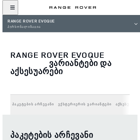
RANGE ROVER EVOQUE
ᲞᲔᲠᲡᲝᲜᲐᲚᲘᲖᲐᲪᲘᲐ
RANGE ROVER EVOQUE
ᲕᲐᲠᲘᲐᲜᲢᲔᲑᲘ ᲓᲐ
ᲐᲥᲡᲔᲡᲣᲐᲠᲔᲑᲘ
ᲞᲐᲙᲔᲢᲔᲑᲘᲡ ᲐᲠᲩᲔᲕᲐᲜᲘ
ᲔᲥᲡᲢᲔᲠᲘᲔᲠᲘᲡ ᲕᲐᲠᲘᲐᲜᲢᲔᲑᲘ
ᲐᲥᲡᲔᲡᲣᲐᲠᲔᲑ
ᲞᲐᲙᲔᲢᲔᲑᲘᲡ ᲐᲠᲩᲔᲕᲐᲜᲘ