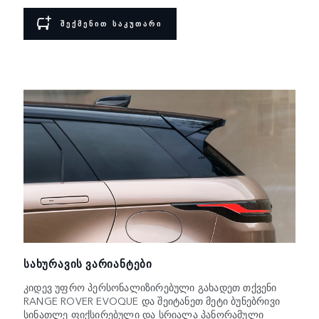
ᲨᲔᲥᲛᲔᲜᲘᲗ ᲡᲐᲙᲣᲗᲐᲠᲘ
ᲡᲐᲮᲣᲠᲐᲕᲘᲡ ᲕᲐᲠᲘᲐᲜᲢᲔᲑᲘ
კიდევ უფრო პერსონალიზირებული გახადეთ თქვენი
RANGE ROVER EVOQUE და შეიტანეთ მეტი ბუნებრივი
სინათლე ფიქსირებული და სრიალა პანორამული