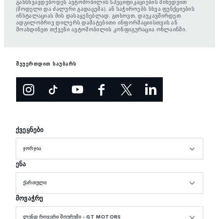
განსხვავდებოდეს ავტომობილის სპეციფიკაციების მიხედვით
(მოდელი და ძალური გადაცემა), ან საჭიროებს სხვა ფუნქციების
ინსტალაციას მის დასაყენებლად. გთხოვთ, დაუკავშირდეთ
ადგილობრივ დილერს დამატებითი ინფორმაციისთვის ან
მოახდინეთ თქვენი ავტომობილის კონფიგურაცია ონლაინში.
შეუერთდით საუბარს
ქვეყნები
ᲯᲝᲠᲯᲘᲐ
ენა
ᲥᲐᲠᲗᲣᲚᲘ
მოვაჭრე
ᲚᲔᲜᲓ ᲠᲝᲕᲔᲠᲘ ᲨᲝᲣᲠᲣᲛᲘ - GT MOTORS