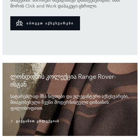
შორის Click and Work დასაკეცი ცხრილი.
ᲘᲞᲝᲕᲔᲗ ᲐᲥᲡᲔᲡᲣᲐᲠᲔᲑᲘ
ლონდონის კოლექცია Range Rover-
ისგან
სატარებლად მზა ნივთები და ელეგანტური აქსესუარები,
შთაგონებული ჩვენი მოდერნისტული დიზაინის
ფილოსოფიით.
ᲒᲐᲔᲪᲐᲜᲘᲗ ᲙᲝᲚᲔᲥᲪᲘᲐᲡ