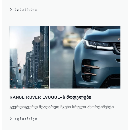
ᲐᲦᲛᲝᲐᲩᲘᲜᲔᲗ
RANGE ROVER EVOQUE-Ს ᲛᲝᲓᲔᲚᲔᲑᲘ
გვერდიგვერდ შეადარეთ ჩვენი სრული ასორტიმენტი.
ᲐᲦᲛᲝᲐᲩᲘᲜᲔᲗ