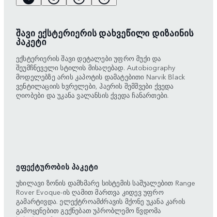
ᲨᲐᲕᲘ ᲔᲥᲡᲢᲔᲠᲘᲔᲠᲘᲡ ᲓᲐᲮᲕᲔᲬᲘᲚᲘ ᲓᲘᲖᲐᲘᲜᲘᲡ
ᲞᲐᲙᲔᲢᲘ
ექსტერიერის შავი დეტალები უფრო მუქი და
შეუმჩნეველი სტილის მისაღებად. Autobiography
მოდელებზე არის კაპოტის დამატებითი Narvik Black
ვენტილაციის ხვრელები, ჰაერის შემშვები ქვედა
ღიობები და უკანა ვალანსის ქვედა ჩანართები.
ᲔᲤᲔᲥᲢᲣᲠᲝᲑᲘᲡ ᲞᲐᲙᲔᲢᲘ
უხილავი ზონის დამხმარე სისტემის საშუალებით Range
Rover Evoque-ის ღამით მართვა კიდევ უფრო
გამარტივდა. ელექტროამძრავის მქონე უკანა კარის
გამოყენებით გექნებათ უპრობლემო წვდომა