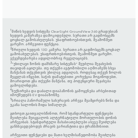
1
მიწის ხედვის სისტემა ClearSight GroundView 360-გრადუსიან
ხედვის კამერაზეა დამოკიდებული. სურათი არ გადმოსცემს
ცოცხალ გამოსახულებას. უსაფრთხოებისთვის, შეამოწმეთ
გარემო. არჩევითი ფუნქცია.
2
წრიული ხედვის 13D კამერა. სურათი არ გადმოსცემს ცოცხალ
გამოსახულებას. უსაფრთხოებისთვის, შეამოწმეთ გარემო.
ექვემდებარება ადგილობრივ რეგულაციებს.
3
"უხილავი ზონის დამხმარე სისტემას" შეუძლია შეჯახების
თავიდან აცილება. თუ თქვენი ავტომობილი აღმოაჩენს სხვა
მანქანას თქვენთვის უხილავ ადგილას, როდესაც თქვენ ზოლის
შეცვლას იწყებთ, საჭის დამატებითი კორექცია მოგიწოდებთ,
მოარიდოთ გზა თქვენი მანქანა, თუ პოტენციური შეჯახება
გამოვლინდება.
4
ბუქსირება და დაბალი დიაპაზონის გამოყენება არსებითად
იმოქმედებს EV დიაპაზონზე.
5
სრიალა პანორამული სახურავის არჩევა შეამცირებს წინა და
უკანა სალონის შიდა სიმაღლეს.
გთხოვთ გაითვალისწინოთ, რომ სტანდარტული ფუნქციები
შეიძლება შეიცვალოს ალტერნატიული მორთულობის დონის
არჩევისას. სტანდარტული მახასიათებლები ასევე შეიძლება
განსხვავდებოდეს ძრავის ვარიანტითა და ტრანსმისიით.
არჩევითი ფუნქციები და მათი ხელმისაწვდომობა შეიძლება