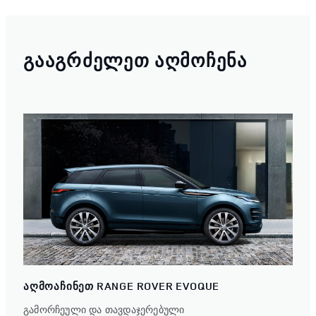
ᲒᲐᲐᲒᲠᲫᲔᲚᲔᲗ ᲐᲦᲛᲝᲩᲔᲜᲐ
ᲐᲦᲛᲝᲐᲩᲘᲜᲔᲗ RANGE ROVER EVOQUE
გამორჩეული და თავდაჯერებული