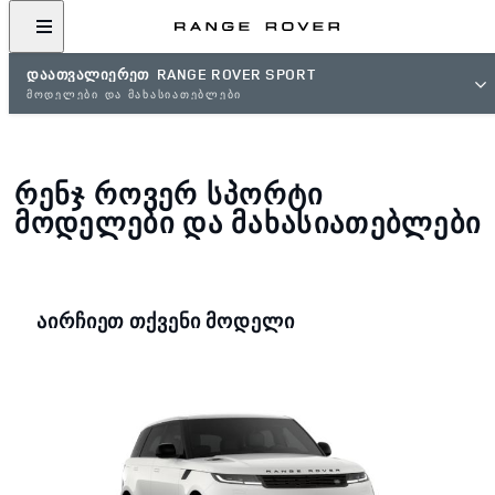
ᲓᲐᲐᲗᲕᲐᲚᲘᲔᲠᲔᲗ RANGE ROVER SPORT
ᲛᲝᲓᲔᲚᲔᲑᲘ ᲓᲐ ᲛᲐᲮᲐᲡᲘᲐᲗᲔᲑᲚᲔᲑᲘ
ᲠᲔᲜᲯ ᲠᲝᲕᲔᲠ ᲡᲞᲝᲠᲢᲘ
ᲛᲝᲓᲔᲚᲔᲑᲘ ᲓᲐ ᲛᲐᲮᲐᲡᲘᲐᲗᲔᲑᲚᲔᲑᲘ
ᲐᲘᲠᲩᲘᲔᲗ ᲗᲥᲕᲔᲜᲘ ᲛᲝᲓᲔᲚᲘ