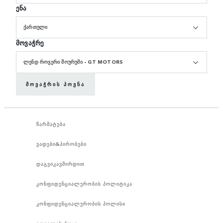
ენა
ᲥᲐᲠᲗᲣᲚᲘ
მოვაჭრე
ᲚᲔᲜᲓ ᲠᲝᲕᲔᲠᲘ ᲨᲝᲣᲠᲣᲛᲘ - GT MOTORS
ᲛᲝᲕᲐᲭᲠᲘᲡ ᲞᲝᲕᲜᲐ
წარმატება
ვადები&პირობები
დაგვიკავშირდით
კონფიდენციალურობის პოლიტიკა
კონფიდენციალურობის პოლისი