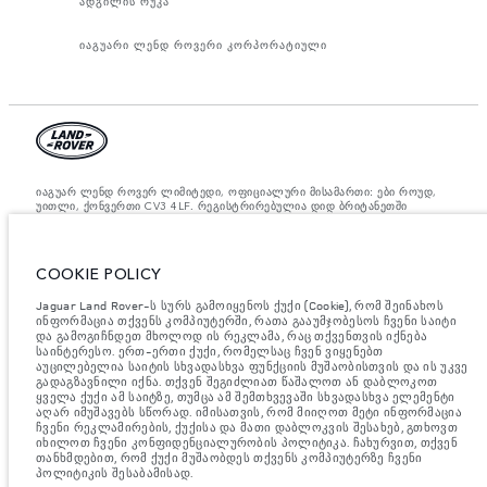
ადგილის რუკა
იაგუარი ლენდ როვერი კორპორატიული
იაგუარ ლენდ როვერ ლიმიტედი, ოფიციალური მისამართი: ები როუდ,
უითლი, ქონვერთი CV3 4LF. რეგისტრირებულია დიდ ბრიტანეთში
ნომრით: 1672070. ევროკავშირის კანონდებლობის თანახმად,
მითითებული ციფრები არის ოფიციალური მწარმოებლის ტესტირების
შედეგები. ავტომობილის საწვავის მოხმარება შესაძლებელია
განვასხვავოთ ტესტებიდან მიღებული შედეგებით, ხოლო ციფრები
COOKIE POLICY
მითითებულია მხოლოდ შედარებითი მიზნისათვის. ვებ გვერდზე
მითითებული ინფორმაცია, ტექნიკური პირობები, ფერები და ფასები
შესაძლებელია იცვლებოდეს ბაზრის მიხედვით და ცვლილება
Jaguar Land Rover-ს სურს გამოიყენოს ქუქი (Cookie), რომ შეინახოს
აუცილებლად მოხდება შეტყობინების შემდეგ. დეტალური ინფორმაციის
ინფორმაცია თქვენს კომპიუტერში, რათა გააუმჯობესოს ჩვენი საიტი
მისაღებად, გთხოვთ, მიმართეთ ადგილობრივ დილერს.
და გამოგიჩნდეთ მხოლოდ ის რეკლამა, რაც თქვენთვის იქნება
საინტერესო. ერთ-ერთი ქუქი, რომელსაც ჩვენ ვიყენებთ
მნიშვნელოვანი ინფორმაცია გამოსახულებისა და სპეციფიკაციის
აუცილებელია საიტის სხვადასხვა ფუნქციის მუშაობისთვის და ის უკვე
შესახებ.
ნახევარგამტარების გლობალური დეფიციტი ამჟამად გავლენას
გადაგზავნილი იქნა. თქვენ შეგიძლიათ წაშალოთ ან დაბლოკოთ
ახდენს ავტომობილის კონსტრუქციის სპეციფიკაციებზე, მოდელების
ყველა ქუქი ამ საიტზე, თუმცა ამ შემთხვევაში სხვადასხვა ელემენტი
ხელმისაწვდომობასა და აწყობის ვადებზე. ეს არის ძალიან დინამიური
აღარ იმუშავებს სწორად. იმისათვის, რომ მიიღოთ მეტი ინფორმაცია
სიტუაცია და, შედეგად, ვებსაიტში გამოყენებული გამოსახულება
ჩვენი რეკლამირების, ქუქისა და მათი დაბლოკვის შესახებ, გთხოვთ
შეიძლება სრულად არ ასახავდეს ფუნქციების, ოფციების, გაფორმებისა
იხილოთ ჩვენი კონფიდენციალურობის პოლიტიკა. ჩახურვით, თქვენ
და ფერის სქემების მიმდინარე სპეციფიკაციებს. გთხოვთ, მიმართოთ
თანხმდებით, რომ ქუქი მუშაობდეს თქვენს კომპიუტერზე ჩვენი
თქვენს დილერს, რომელიც შეძლებს დაადასტუროს თქვენთან არსებული
პოლიტიკის შესაბამისად.
შეზღუდვები, რომ იყოთ წინასწარ ინფორმირებული