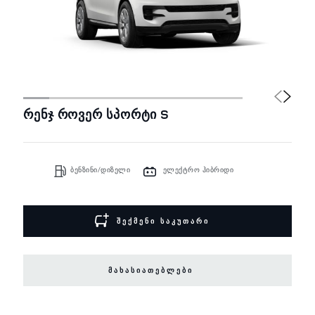
რენჯ როვერ სპორტი S
ბენზინი/დიზელი
ელექტრო ჰიბრიდი
ᲨᲔᲥᲛᲔᲜᲘ ᲡᲐᲙᲣᲗᲐᲠᲘ
ᲛᲐᲮᲐᲡᲘᲐᲗᲔᲑᲚᲔᲑᲘ