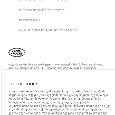
კონფიდენციალურობის პოლისი
ადგილის რუკა
იაგუარი ლენდ როვერი კორპორატიული
იაგუარ ლენდ როვერ ლიმიტედი, ოფიციალური მისამართი: ები როუდ,
უითლი, ქონვერთი CV3 4LF. რეგისტრირებულია დიდ ბრიტანეთში
ნომრით: 1672070. ევროკავშირის კანონდებლობის თანახმად,
მითითებული ციფრები არის ოფიციალური მწარმოებლის ტესტირების
შედეგები. ავტომობილის საწვავის მოხმარება შესაძლებელია
განვასხვავოთ ტესტებიდან მიღებული შედეგებით, ხოლო ციფრები
COOKIE POLICY
მითითებულია მხოლოდ შედარებითი მიზნისათვის. ვებ გვერდზე
მითითებული ინფორმაცია, ტექნიკური პირობები, ფერები და ფასები
შესაძლებელია იცვლებოდეს ბაზრის მიხედვით და ცვლილება
Jaguar Land Rover-ს სურს გამოიყენოს ქუქი (Cookie), რომ შეინახოს
აუცილებლად მოხდება შეტყობინების შემდეგ. დეტალური ინფორმაციის
ინფორმაცია თქვენს კომპიუტერში, რათა გააუმჯობესოს ჩვენი საიტი
მისაღებად, გთხოვთ, მიმართეთ ადგილობრივ დილერს.
და გამოგიჩნდეთ მხოლოდ ის რეკლამა, რაც თქვენთვის იქნება
საინტერესო. ერთ-ერთი ქუქი, რომელსაც ჩვენ ვიყენებთ
მნიშვნელოვანი ინფორმაცია გამოსახულებისა და სპეციფიკაციის
აუცილებელია საიტის სხვადასხვა ფუნქციის მუშაობისთვის და ის უკვე
შესახებ.
ნახევარგამტარების გლობალური დეფიციტი ამჟამად გავლენას
გადაგზავნილი იქნა. თქვენ შეგიძლიათ წაშალოთ ან დაბლოკოთ
ახდენს ავტომობილის კონსტრუქციის სპეციფიკაციებზე, მოდელების
ყველა ქუქი ამ საიტზე, თუმცა ამ შემთხვევაში სხვადასხვა ელემენტი
ხელმისაწვდომობასა და აწყობის ვადებზე. ეს არის ძალიან დინამიური