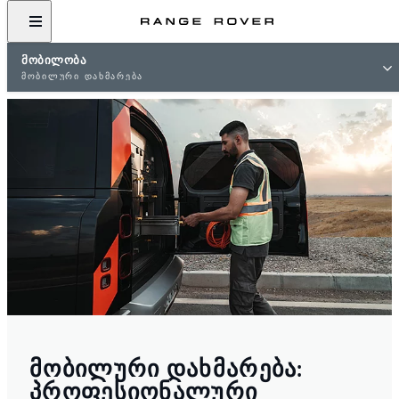
ᲛᲝᲑᲘᲚᲝᲑᲐ
ᲛᲝᲑᲘᲚᲣᲠᲘ ᲓᲐᲮᲛᲐᲠᲔᲑᲐ
ᲛᲝᲑᲘᲚᲣᲠᲘ ᲓᲐᲮᲛᲐᲠᲔᲑᲐ:
ᲞᲠᲝᲤᲔᲡᲘᲝᲜᲐᲚᲣᲠᲘ