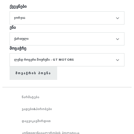
ქვეყნები
ᲯᲝᲠᲯᲘᲐ
ენა
ᲥᲐᲠᲗᲣᲚᲘ
მოვაჭრე
ᲚᲔᲜᲓ ᲠᲝᲕᲔᲠᲘ ᲨᲝᲣᲠᲣᲛᲘ - GT MOTORS
ᲛᲝᲕᲐᲭᲠᲘᲡ ᲞᲝᲕᲜᲐ
წარმატება
ვადები&პირობები
დაგვიკავშირდით
კონფიდენციალურობის პოლიტიკა