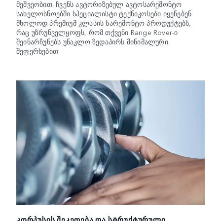
მეშვეობით. ჩვენს ავტორიზებულ ავტოსარემონტო
სახელოსნოებში სპეციალისტი ტექნიკოსები იყენებენ
მხოლოდ პრემიუმ კლასის სარემონტო პროდუქტებს,
რაც უზრუნველყოფს, რომ თქვენი Range Rover-ი
შეინარჩუნებს უნაკლო ზედაპირს მინიმალური
შეფერხებით.
ᲙᲝᲠᲞᲣᲡᲘᲡ ᲨᲔᲙᲔᲗᲔᲑᲐ ᲓᲐ ᲡᲢᲠᲣᲥᲢᲣᲠᲣᲚᲘ