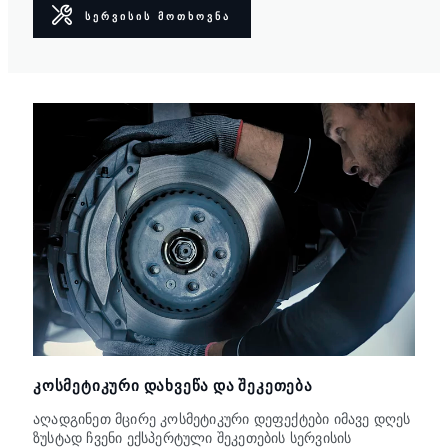
ᲡᲔᲠᲕᲘᲡᲘᲡ ᲛᲝᲗᲮᲝᲕᲜᲐ
ᲙᲝᲡᲛᲔᲢᲘᲙᲣᲠᲘ ᲓᲐᲮᲕᲔᲬᲐ ᲓᲐ ᲨᲔᲙᲔᲗᲔᲑᲐ
აღადგინეთ მცირე კოსმეტიკური დეფექტები იმავე დღეს
ზუსტად ჩვენი ექსპერტული შეკეთების სერვისის