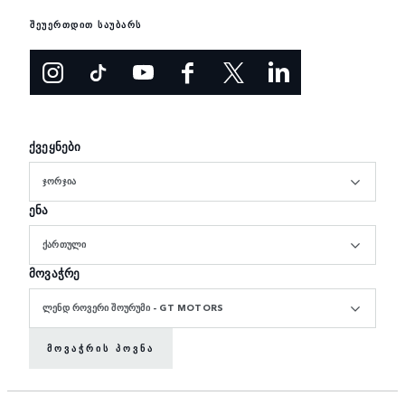
შეუერთდით საუბარს
ქვეყნები
ᲯᲝᲠᲯᲘᲐ
ენა
ᲥᲐᲠᲗᲣᲚᲘ
მოვაჭრე
ᲚᲔᲜᲓ ᲠᲝᲕᲔᲠᲘ ᲨᲝᲣᲠᲣᲛᲘ - GT MOTORS
ᲛᲝᲕᲐᲭᲠᲘᲡ ᲞᲝᲕᲜᲐ