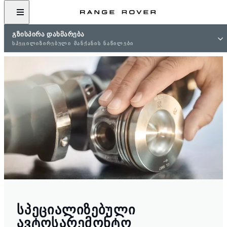
ᲒᲖᲘᲡᲞᲘᲠᲐ ᲓᲐᲮᲛᲐᲠᲔᲑᲐ
ᲡᲞᲔᲪᲘᲚᲘᲖᲘᲠᲔᲑᲣᲚᲘ ᲛᲐᲜᲥᲐᲜᲘᲡ ᲜᲐᲬᲘᲚᲔᲑᲘ
ᲡᲞᲔᲪᲘᲐᲚᲘᲖᲔᲑᲣᲚᲘ
ᲐᲕᲢᲝᲡᲐᲠᲔᲛᲝᲜᲢᲝ