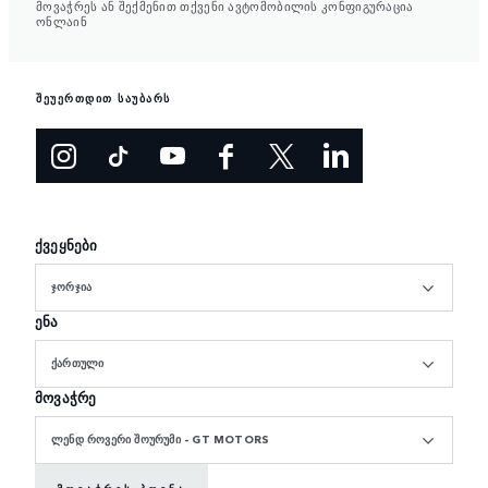
მოვაჭრეს ან შექმენით თქვენი ავტომობილის კონფიგურაცია
ონლაინ
შეუერთდით საუბარს
ქვეყნები
ᲯᲝᲠᲯᲘᲐ
ენა
ᲥᲐᲠᲗᲣᲚᲘ
მოვაჭრე
ᲚᲔᲜᲓ ᲠᲝᲕᲔᲠᲘ ᲨᲝᲣᲠᲣᲛᲘ - GT MOTORS