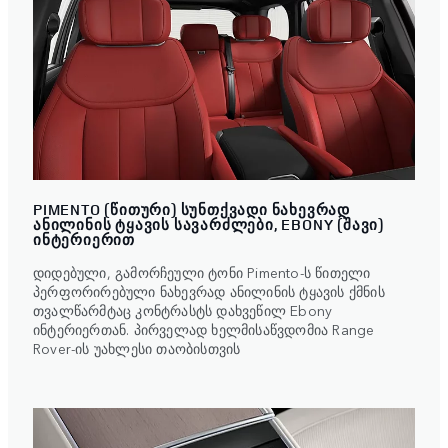
PIMENTO (ᲬᲘᲗᲣᲠᲘ) ᲡᲣᲜᲗᲥᲕᲐᲓᲘ ᲜᲐᲮᲔᲕᲠᲐᲓ
ᲐᲜᲘᲚᲘᲜᲘᲡ ᲢᲧᲐᲕᲘᲡ ᲡᲐᲕᲐᲠᲫᲚᲔᲑᲘ, EBONY (ᲨᲐᲕᲘ)
ᲘᲜᲢᲔᲠᲘᲔᲠᲘᲗ
დიდებული, გამორჩეული ტონი Pimento-ს წითელი
პერფორირებული ნახევრად ანილინის ტყავის ქმნის
თვალწარმტაც კონტრასტს დახვეწილ Ebony
ინტერიერთან. პირველად ხელმისაწვდომია Range
Rover-ის უახლესი თაობისთვის