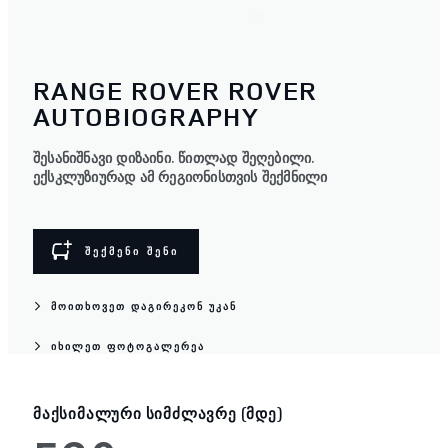
RANGE ROVER ROVER
AUTOBIOGRAPHY
შესანიშნავი დიზაინი. წითლად შეღებილი.
ექსკლუზიურად ამ რეგიონისთვის შექმნილი
ᲨᲔᲥᲛᲔᲜᲘ ᲨᲔᲜᲘ
ᲛᲝᲘᲗᲮᲝᲕᲔᲗ ᲓᲐᲒᲘᲠᲔᲙᲝᲜ ᲣᲙᲐᲜ
ᲘᲮᲘᲚᲔᲗ ᲤᲝᲢᲝᲒᲐᲚᲔᲠᲔᲐ
ᲛᲐᲥᲡᲘᲛᲐᲚᲣᲠᲘ ᲡᲘᲛᲫᲚᲐᲕᲠᲔ (ᲛᲓᲔ)