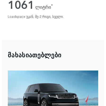
1061
*
ლიტრი
Loadspace უკან, მე-2 რიგი, სველი.
ᲛᲐᲮᲐᲡᲘᲐᲗᲔᲑᲚᲔᲑᲘ