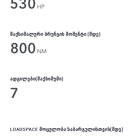
530
HP
ᲛᲐᲥᲡᲘᲛᲐᲚᲣᲠᲘ ᲑᲠᲣᲜᲕᲘᲡ ᲛᲝᲛᲔᲜᲢᲘ (ᲛᲓᲔ)
800
NM
ᲐᲓᲒᲘᲚᲔᲑᲘ(ᲛᲐᲥᲡᲘᲛᲣᲛᲘ)
7
LOADSPACE ᲛᲝᲪᲣᲚᲝᲑᲐ ᲡᲐᲑᲐᲠᲒᲣᲚᲘᲡᲗᲕᲘᲡ(ᲛᲓᲔ)